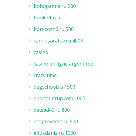
bohopanna.ru 200
book of ra it
bou-sosh6.ru 500
cardiosaratov.ru 4003
casino
casino en ligne argent reel
crazy time
degschool.ru 1500
denizatigrup.com 1007
detsad45.ru 800
ecoproverka.ru 500
edu-alania.ru 1500