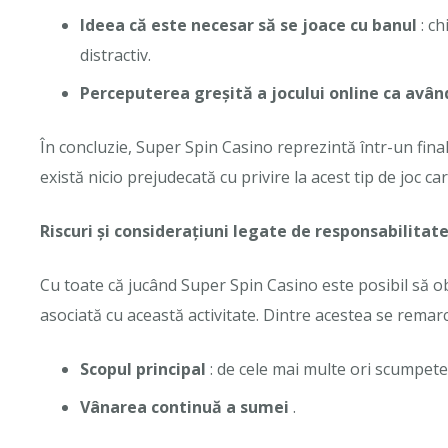
Ideea că este necesar să se joace cu banul
: c
distractiv.
Perceputerea greșită a jocului online ca avân
În concluzie, Super Spin Casino reprezintă într-un final
există nicio prejudecată cu privire la acest tip de joc car
Riscuri și considerațiuni legate de responsabilitat
Cu toate că jucând Super Spin Casino este posibil să obț
asociată cu această activitate. Dintre acestea se remarc
Scopul principal
: de cele mai multe ori scumpete
Vânarea continuă a sumei
.