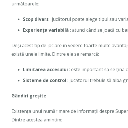
următoarele:
Scop divers
: jucătorul poate alege tipul sau vari
Experiența variabilă
: atunci când se joacă cu ban
Deși acest tip de joc are în vedere foarte multe avantaj
există unele limite. Dintre ele se remarcă:
Limitarea accesului
: este important să se țină c
Sisteme de control
: jucătorul trebuie să aibă gr
Gândiri greșite
Existența unui număr mare de informații despre Super Sp
Dintre acestea amintim: