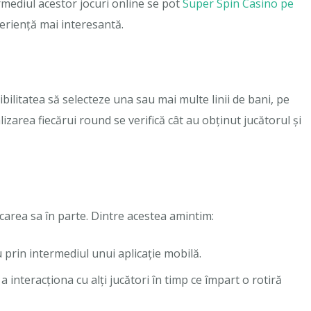
rmediul acestor jocuri online se pot
Super Spin Casino pe
eriență mai interesantă.
ibilitatea să selecteze una sau mai multe linii de bani, pe
lizarea fiecărui round se verifică cât au obținut jucătorul și
ficarea sa în parte. Dintre acestea amintim:
u prin intermediul unui aplicație mobilă.
 a interacționa cu alți jucători în timp ce împart o rotiră