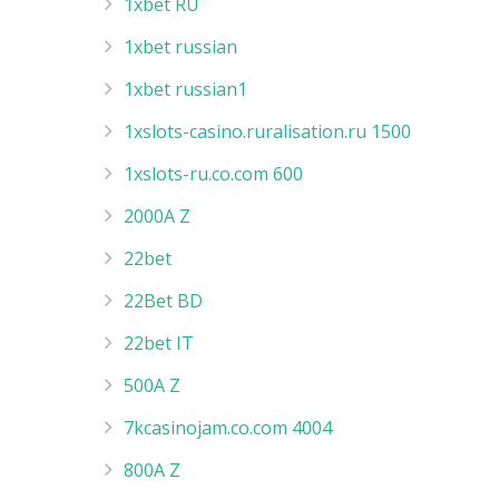
1xbet RU
e
1xbet russian
1xbet russian1
1xslots-casino.ruralisation.ru 1500
1xslots-ru.co.com 600
2000A Z
22bet
22Bet BD
22bet IT
500A Z
7kcasinojam.co.com 4004
800A Z