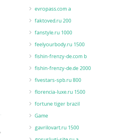
evropass.com a
faktoved.ru 200
fanstyle.ru 1000
feelyourbody.ru 1500
fishin-frenzy-de.com b
fishin-frenzy-de.de 2000
fivestars-spb.ru 800
florencia-luxe.ru 1500
fortune tiger brazil
Game
gavrilovart.ru 1500
gosuslugi-site.ru a