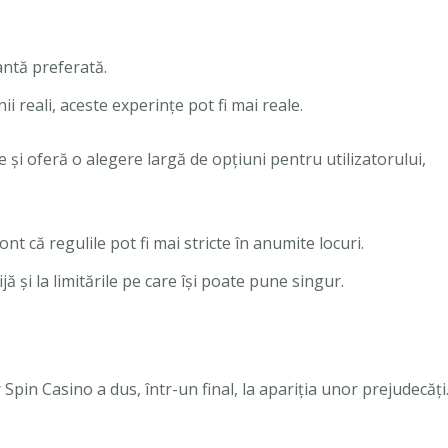
antă preferată.
ii reali, aceste experințe pot fi mai reale.
e și oferă o alegere largă de opțiuni pentru utilizatorului,
ont că regulile pot fi mai stricte în anumite locuri.
ijă și la limitările pe care își poate pune singur.
in Casino a dus, într-un final, la apariția unor prejudecăți