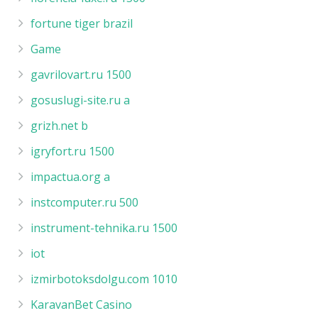
fortune tiger brazil
Game
gavrilovart.ru 1500
gosuslugi-site.ru a
grizh.net b
igryfort.ru 1500
impactua.org a
instcomputer.ru 500
instrument-tehnika.ru 1500
iot
izmirbotoksdolgu.com 1010
KaravanBet Casino