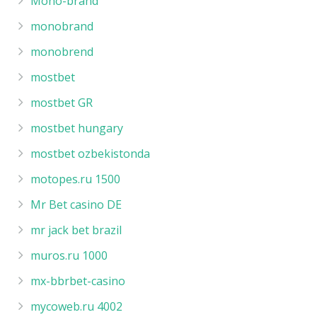
Mono-brand
monobrand
monobrend
mostbet
mostbet GR
mostbet hungary
mostbet ozbekistonda
motopes.ru 1500
Mr Bet casino DE
mr jack bet brazil
muros.ru 1000
mx-bbrbet-casino
mycoweb.ru 4002