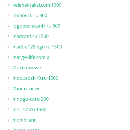
kelebektaksi.com 1009
leonov16.ru 800
logopediacentr.ru 600
madconf.ru 1500
madou128klgd.ru 1500
margo-life.com b
Maxi reviewe
mbousosh10.ru 1500
Mini-reviews
mnogo-tv.ru 200
moi-sat.ru 1500
mombrand