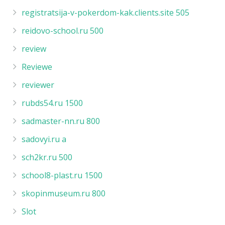
registratsija-v-pokerdom-kak.clients.site 505
reidovo-school.ru 500
review
Reviewe
reviewer
rubds54.ru 1500
sadmaster-nn.ru 800
sadovyi.ru a
sch2kr.ru 500
school8-plast.ru 1500
skopinmuseum.ru 800
Slot