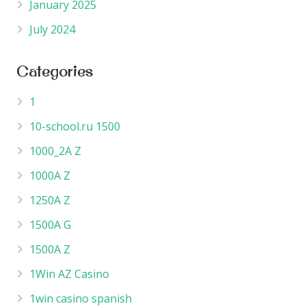
January 2025
July 2024
Categories
1
10-school.ru 1500
1000_2A Z
1000A Z
1250A Z
1500A G
1500A Z
1Win AZ Casino
1win casino spanish