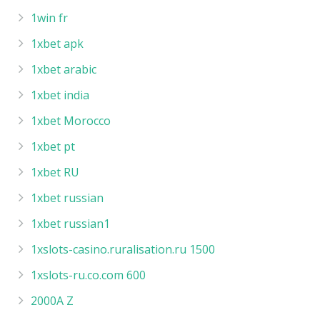
1win fr
1xbet apk
1xbet arabic
1xbet india
1xbet Morocco
1xbet pt
1xbet RU
1xbet russian
1xbet russian1
1xslots-casino.ruralisation.ru 1500
1xslots-ru.co.com 600
2000A Z