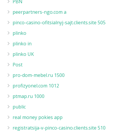
PBN
peerpartners-ngo.com a
pinco-casino-ofitsialnyj-sajt.clients.site 505
plinko
plinko in
plinko UK
Post
pro-dom-mebel.ru 1500
profizyonel.com 1012
ptmap.ru 1000
public
real money pokies app
registratsija-v-pinco-casino.clients.site 510