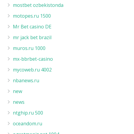
mostbet ozbekistonda
motopes.ru 1500
Mr Bet casino DE
mr jack bet brazil
muros.ru 1000
mx-bbrbet-casino
mycoweb.ru 4002
nbanews.ru
new
news
ntghip.ru 500
oceandom.ru