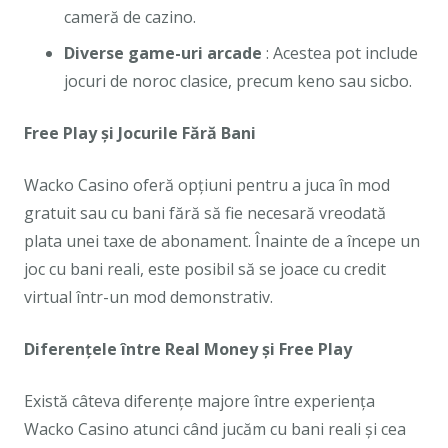
cameră de cazino.
Diverse game-uri arcade
: Acestea pot include
jocuri de noroc clasice, precum keno sau sicbo.
Free Play și Jocurile Fără Bani
Wacko Casino oferă opțiuni pentru a juca în mod
gratuit sau cu bani fără să fie necesară vreodată
plata unei taxe de abonament. Înainte de a începe un
joc cu bani reali, este posibil să se joace cu credit
virtual într-un mod demonstrativ.
Diferențele între Real Money și Free Play
Există câteva diferențe majore între experiența
Wacko Casino atunci când jucăm cu bani reali și cea