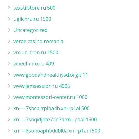
texstilstore.ru 500
uglichru.ru 1500
Uncategorized
verde casino romania
vrclub-tron.ru 1500
wheel-info.ru 409
www.goodandhealthysd.orgit 11
www.jamsession.ru 4005
www.montessori-center.ru 1000
xn—-7sbcprrpiba4h.xn--p1ai 500
xn—-7sbqidjhte7an7d.xn--p1ai 1500
xn—-8sbn6aphbddbl0a.xn--p1ai 1500