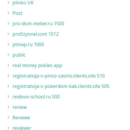
plinko UK
Post
pro-dom-mebel.ru 1500
profizyonel.com 1012
ptmap.ru 1000
public
real money pokies app
registratsija-v-pinco-casino.clients.site 510
registratsija-v-pokerdom-kak.clients.site 505
reidovo-school.ru 500
review
Reviewe
reviewer