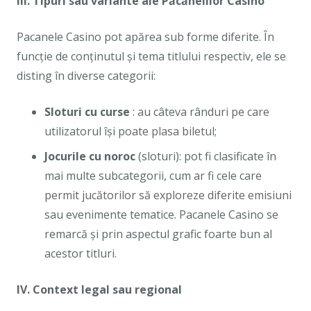
III. Tipuri sau variante ale Păcănelilor Casino
Pacanele Casino pot apărea sub forme diferite. În
funcție de conținutul și tema titlului respectiv, ele se
disting în diverse categorii:
Sloturi cu curse
: au câteva rânduri pe care
utilizatorul își poate plasa biletul;
Jocurile cu noroc
(sloturi): pot fi clasificate în
mai multe subcategorii, cum ar fi cele care
permit jucătorilor să exploreze diferite emisiuni
sau evenimente tematice. Pacanele Casino se
remarcă și prin aspectul grafic foarte bun al
acestor titluri.
IV. Context legal sau regional