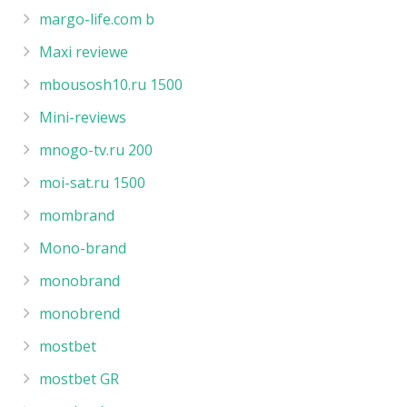
margo-life.com b
Maxi reviewe
mbousosh10.ru 1500
Mini-reviews
mnogo-tv.ru 200
moi-sat.ru 1500
mombrand
Mono-brand
monobrand
monobrend
mostbet
mostbet GR