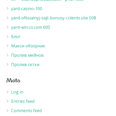
yard-casino-100
yard-ofitsialnyj-sajt-bonusy-i.clients.site 508
yard-win.co.com 600
Блог
Макси-обзорник
Пролив мейнов
Пролив сетки
Meta
Log in
Entries feed
Comments feed