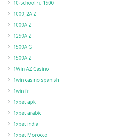
10-school.ru 1500
1000_2A Z
1000A Z
1250A Z
1500A G
1500A Z
1Win AZ Casino
1win casino spanish
1win fr
1xbet apk
1xbet arabic
1xbet india
1xbet Morocco