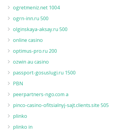
ogretmeniz.net 1004
ogrn-inn.ru 500
olginskaya-aksay.ru 500
online casino
optimus-pro.ru 200
ozwin au casino
passport-gosuslugi.ru 1500
PBN
peerpartners-ngo.com a
pinco-casino-ofitsialnyj-sajt.clients.site 505
plinko
plinko in