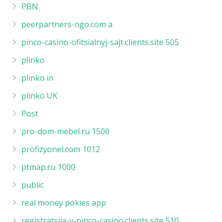
PBN
peerpartners-ngo.com a
pinco-casino-ofitsialnyj-sajt.clients.site 505
plinko
plinko in
plinko UK
Post
pro-dom-mebel.ru 1500
profizyonel.com 1012
ptmap.ru 1000
public
real money pokies app
registratsija-v-pinco-casino.clients.site 510