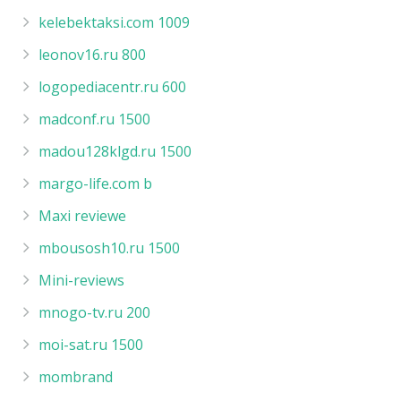
kelebektaksi.com 1009
leonov16.ru 800
logopediacentr.ru 600
madconf.ru 1500
madou128klgd.ru 1500
margo-life.com b
Maxi reviewe
mbousosh10.ru 1500
Mini-reviews
mnogo-tv.ru 200
moi-sat.ru 1500
mombrand