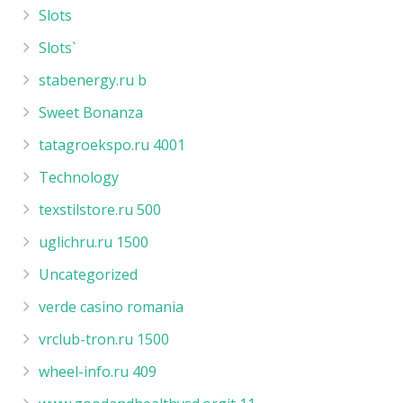
Slots
Slots`
stabenergy.ru b
Sweet Bonanza
tatagroekspo.ru 4001
Technology
texstilstore.ru 500
uglichru.ru 1500
Uncategorized
verde casino romania
vrclub-tron.ru 1500
wheel-info.ru 409