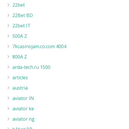
22bet
22Bet BD
22bet IT
500A Z
7kcasinojam.co.com 4004
800A Z
arda-tech.ru 1500
articles
austria
aviator IN
aviator ke
aviator ng