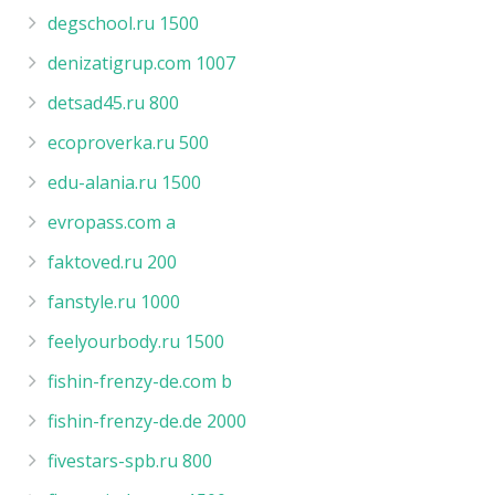
degschool.ru 1500
denizatigrup.com 1007
detsad45.ru 800
ecoproverka.ru 500
edu-alania.ru 1500
evropass.com a
faktoved.ru 200
fanstyle.ru 1000
feelyourbody.ru 1500
fishin-frenzy-de.com b
fishin-frenzy-de.de 2000
fivestars-spb.ru 800