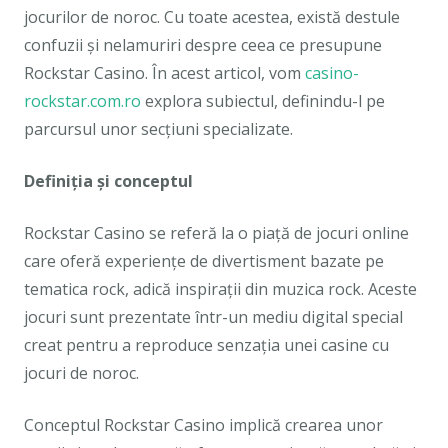
jocurilor de noroc. Cu toate acestea, există destule
confuzii și nelamuriri despre ceea ce presupune
Rockstar Casino. În acest articol, vom
casino-
rockstar.com.ro
explora subiectul, definindu-l pe
parcursul unor secțiuni specializate.
Definiția și conceptul
Rockstar Casino se referă la o piață de jocuri online
care oferă experiențe de divertisment bazate pe
tematica rock, adică inspirații din muzica rock. Aceste
jocuri sunt prezentate într-un mediu digital special
creat pentru a reproduce senzația unei casine cu
jocuri de noroc.
Conceptul Rockstar Casino implică crearea unor