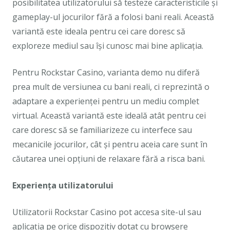
posibilitatea utilizatorului să testeze caracteristicile și
gameplay-ul jocurilor fără a folosi bani reali. Această
variantă este ideala pentru cei care doresc să
exploreze mediul sau își cunosc mai bine aplicația.
Pentru Rockstar Casino, varianta demo nu diferă
prea mult de versiunea cu bani reali, ci reprezintă o
adaptare a experienței pentru un mediu complet
virtual. Această variantă este ideală atât pentru cei
care doresc să se familiarizeze cu interfece sau
mecanicile jocurilor, cât și pentru aceia care sunt în
căutarea unei opțiuni de relaxare fără a risca bani.
Experiența utilizatorului
Utilizatorii Rockstar Casino pot accesa site-ul sau
aplicația pe orice dispozitiv dotat cu browsere