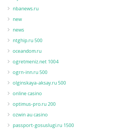
nbanews.ru
new
news
ntghip.ru 500
oceandom.ru
ogretmeniz.net 1004
ogrn-inn.ru 500
olginskaya-aksay.ru 500
online casino
optimus-pro.ru 200
ozwin au casino
passport-gosuslugi.ru 1500