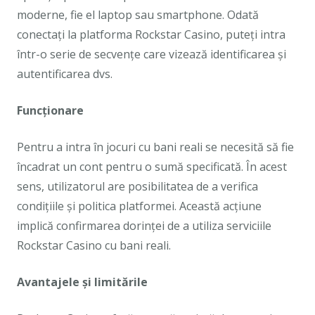
moderne, fie el laptop sau smartphone. Odată
conectați la platforma Rockstar Casino, puteți intra
într-o serie de secvențe care vizează identificarea și
autentificarea dvs.
Funcționare
Pentru a intra în jocuri cu bani reali se necesită să fie
încadrat un cont pentru o sumă specificată. În acest
sens, utilizatorul are posibilitatea de a verifica
condițiile și politica platformei. Această acțiune
implică confirmarea dorinței de a utiliza serviciile
Rockstar Casino cu bani reali.
Avantajele și limitările