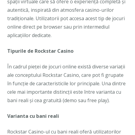
spații virtuale care să ofere o experiență completă și
autentică, inspirată din atmosfera casino-urilor
tradiționale. Utilizatorii pot accesa acest tip de jocuri
online direct pe browser sau prin intermediul
aplicațiilor dedicate.
Tipurile de Rockstar Casino
În cadrul pieței de jocuri online există diverse variații
ale conceptului Rockstar Casino, care pot fi grupate
în funcție de caracteristicile lor principale. Una dintre
cele mai importante distincții este între varianta cu
bani reali și cea gratuită (demo sau free play).
Varianta cu bani reali
Rockstar Casino-ul cu bani reali oferă utilizatorilor