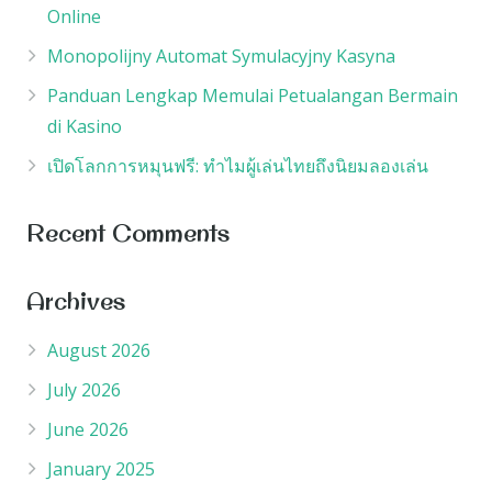
Online
Monopolijny Automat Symulacyjny Kasyna
Panduan Lengkap Memulai Petualangan Bermain
di Kasino
เปิดโลกการหมุนฟรี: ทำไมผู้เล่นไทยถึงนิยมลองเล่น
Recent Comments
Archives
August 2026
July 2026
June 2026
January 2025