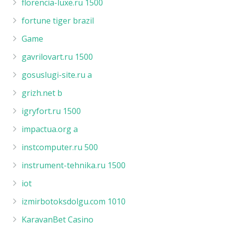
florencia-luxe.ru 1500
fortune tiger brazil
Game
gavrilovart.ru 1500
gosuslugi-site.ru a
grizh.net b
igryfort.ru 1500
impactua.org a
instcomputer.ru 500
instrument-tehnika.ru 1500
iot
izmirbotoksdolgu.com 1010
KaravanBet Casino