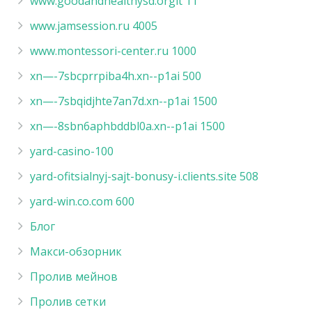
www.goodandhealthysd.orgit 11
www.jamsession.ru 4005
www.montessori-center.ru 1000
xn—-7sbcprrpiba4h.xn--p1ai 500
xn—-7sbqidjhte7an7d.xn--p1ai 1500
xn—-8sbn6aphbddbl0a.xn--p1ai 1500
yard-casino-100
yard-ofitsialnyj-sajt-bonusy-i.clients.site 508
yard-win.co.com 600
Блог
Макси-обзорник
Пролив мейнов
Пролив сетки