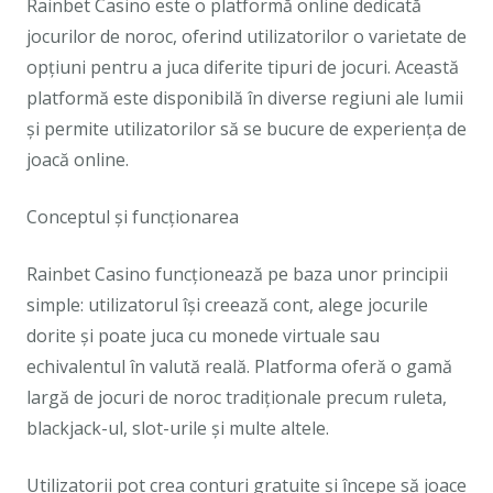
Rainbet Casino este o platformă online dedicată
jocurilor de noroc, oferind utilizatorilor o varietate de
opțiuni pentru a juca diferite tipuri de jocuri. Această
platformă este disponibilă în diverse regiuni ale lumii
și permite utilizatorilor să se bucure de experiența de
joacă online.
Conceptul și funcționarea
Rainbet Casino funcționează pe baza unor principii
simple: utilizatorul își creează cont, alege jocurile
dorite și poate juca cu monede virtuale sau
echivalentul în valută reală. Platforma oferă o gamă
largă de jocuri de noroc tradiționale precum ruleta,
blackjack-ul, slot-urile și multe altele.
Utilizatorii pot crea conturi gratuite și începe să joace