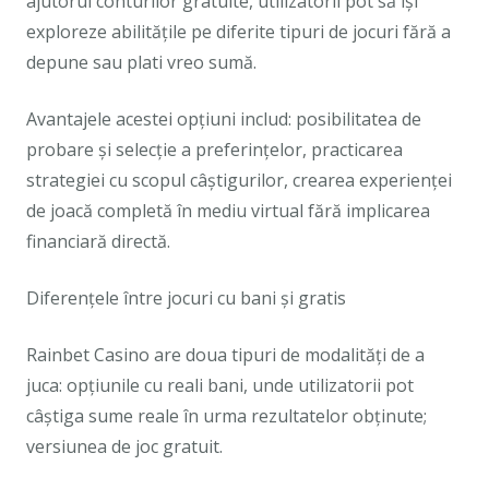
ajutorul conturilor gratuite, utilizatorii pot să își
exploreze abilitățile pe diferite tipuri de jocuri fără a
depune sau plati vreo sumă.
Avantajele acestei opțiuni includ: posibilitatea de
probare și selecție a preferințelor, practicarea
strategiei cu scopul câștigurilor, crearea experienței
de joacă completă în mediu virtual fără implicarea
financiară directă.
Diferențele între jocuri cu bani și gratis
Rainbet Casino are doua tipuri de modalități de a
juca: opțiunile cu reali bani, unde utilizatorii pot
câștiga sume reale în urma rezultatelor obținute;
versiunea de joc gratuit.