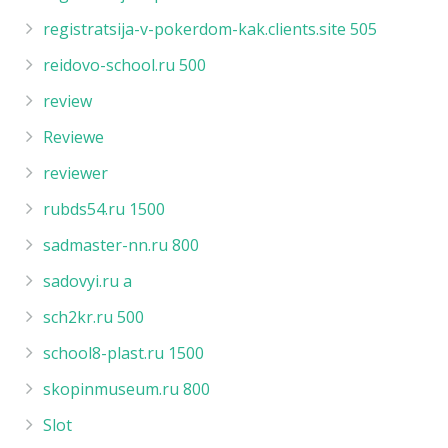
registratsija-v-pokerdom-kak.clients.site 505
reidovo-school.ru 500
review
Reviewe
reviewer
rubds54.ru 1500
sadmaster-nn.ru 800
sadovyi.ru a
sch2kr.ru 500
school8-plast.ru 1500
skopinmuseum.ru 800
Slot