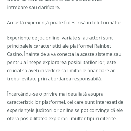
întrebare sau clarificare.
Această experiență poate fi descrisă în felul următor:
Experiențe de joc online, variate și atractori sunt
principalele caracteristici ale platformei Rainbet
Casino. Înainte de a vă conecta la aceste sisteme sau
pentru a începe explorarea posibilităților lor, este
crucial să aveți în vedere că limitările financiare ar
trebui evitate prin abordarea responsabilă.
Încercându-se o privire mai detaliată asupra
caracteristicilor platformei, cei care sunt interesați de
experiențele jucătorilor online se pot convinge că ele
oferă posibilitatea explorării multor tipuri diferite.