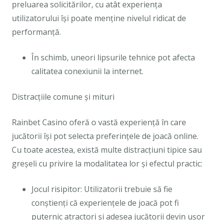
preluarea solicitărilor, cu atât experiența
utilizatorului își poate menține nivelul ridicat de
performanță.
În schimb, uneori lipsurile tehnice pot afecta
calitatea conexiunii la internet.
Distracțiile comune și mituri
Rainbet Casino oferă o vastă experiență în care
jucătorii își pot selecta preferințele de joacă online.
Cu toate acestea, există multe distracțiuni tipice sau
greșeli cu privire la modalitatea lor și efectul practic:
Jocul risipitor: Utilizatorii trebuie să fie
conștienți că experiențele de joacă pot fi
puternic atractori și adesea jucătorii devin ușor