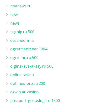
nbanews.ru
new
news
ntghip.ru 500
oceandom.ru
ogretmeniz.net 1004
ogrn-inn.ru 500
olginskaya-aksay.ru 500
online casino
optimus-pro.ru 200
ozwin au casino
passport-gosuslugi.ru 1500