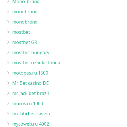
Mono-brand
monobrand
monobrend
mostbet
mostbet GR
mostbet hungary
mostbet ozbekistonda
motopes.ru 1500
Mr Bet casino DE
mr jack bet brazil
muros.ru 1000
mx-bbrbet-casino
mycoweb.ru 4002