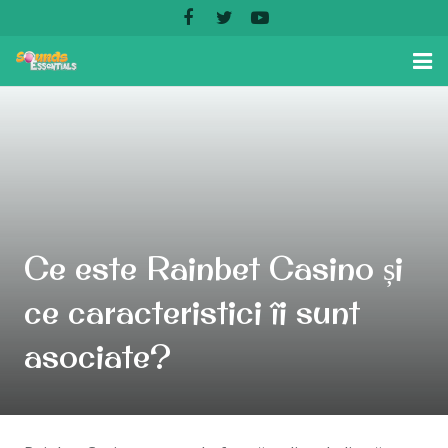
Home
Features
Download App
Screenshots
Ce este Rainbet Casino și
Testimonials
ce caracteristici îi sunt
asociate?