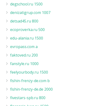
degschool.ru 1500
denizatigrup.com 1007
detsad45.ru 800
ecoproverka.ru 500
edu-alania.ru 1500
evropass.com a
faktoved.ru 200
fanstyle.ru 1000
feelyourbody.ru 1500
fishin-frenzy-de.com b
fishin-frenzy-de.de 2000
fivestars-spb.ru 800