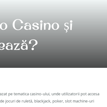
o Casino și
nează?
zat pe tematica casino-ului, unde utilizatorii pot accesa
lude jocuri de ruletă, blackjack, poker, slot machine-uri