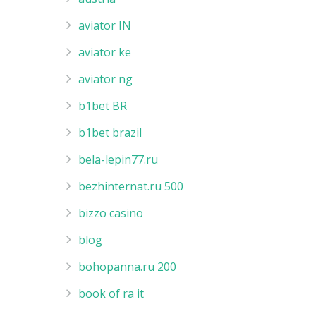
aviator IN
aviator ke
aviator ng
b1bet BR
b1bet brazil
bela-lepin77.ru
bezhinternat.ru 500
bizzo casino
blog
bohopanna.ru 200
book of ra it