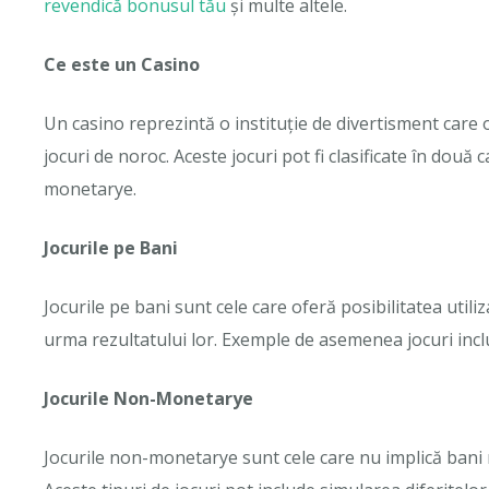
revendică bonusul tău
și multe altele.
Ce este un Casino
Un casino reprezintă o instituție de divertisment care of
jocuri de noroc. Aceste jocuri pot fi clasificate în două c
monetarye.
Jocurile pe Bani
Jocurile pe bani sunt cele care oferă posibilitatea utiliz
urma rezultatului lor. Exemple de asemenea jocuri includ
Jocurile Non-Monetarye
Jocurile non-monetarye sunt cele care nu implică bani r