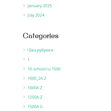
January 2025
July 2024
Categories
! Без рубрики
1
10-school.ru 1500
1000_2A Z
1000A Z
1250A Z
1500A G