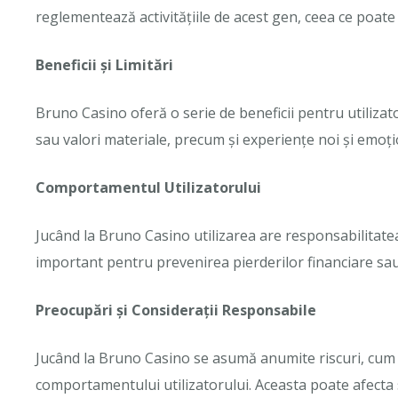
reglementează activitățiile de acest gen, ceea ce poate a
Beneficii și Limitări
Bruno Casino oferă o serie de beneficii pentru utilizato
sau valori materiale, precum și experiențe noi și emoți
Comportamentul Utilizatorului
Jucând la Bruno Casino utilizarea are responsabilitatea
important pentru prevenirea pierderilor financiare sa
Preocupări și Considerații Responsabile
Jucând la Bruno Casino se asumă anumite riscuri, cum ar
comportamentului utilizatorului. Aceasta poate afecta 