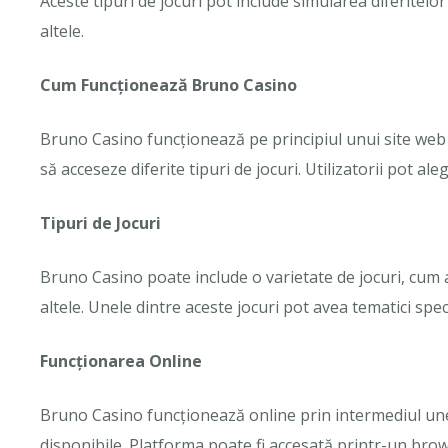
Aceste tipuri de jocuri pot include simularea diferitelor 
altele.
Cum Funcționează Bruno Casino
Bruno Casino funcționează pe principiul unui site web s
să acceseze diferite tipuri de jocuri. Utilizatorii pot al
Tipuri de Jocuri
Bruno Casino poate include o varietate de jocuri, cum ar 
altele. Unele dintre aceste jocuri pot avea tematici spe
Funcționarea Online
Bruno Casino funcționează online prin intermediul unei
disponibile. Platforma poate fi accesată printr-un brow