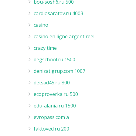
bou-sosh6.ru 500
cardiosaratov.ru 4003
casino
casino en ligne argent reel
crazy time
degschool.ru 1500
denizatigrup.com 1007
detsad45.ru 800
ecoproverka.ru 500
edu-alania.ru 1500
evropass.com a
faktoved.ru 200