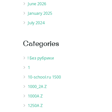
June 2026
January 2025
July 2024
Categories
! Без рубрики
1
10-school.ru 1500
1000_2A Z
1000A Z
1250A Z