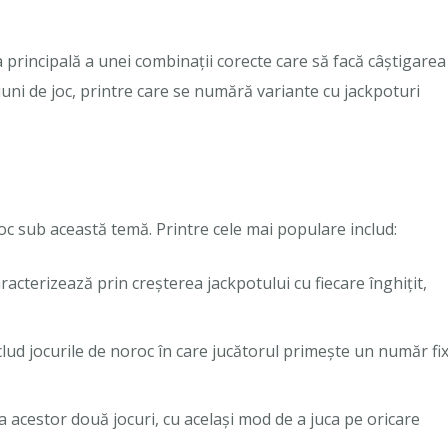
 principală a unei combinații corecte care să facă câștigarea
țiuni de joc, printre care se numără variante cu jackpoturi
oc sub această temă. Printre cele mai populare includ:
racterizează prin creșterea jackpotului cu fiecare înghițit,
clud jocurile de noroc în care jucătorul primește un număr fi
 a acestor două jocuri, cu același mod de a juca pe oricare