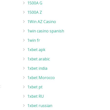
1500A G
1500A Z
1Win AZ Casino
1win casino spanish
1win fr
1xbet apk
1xbet arabic
1xbet india
1xbet Morocco
x
1xbet pt
1xbet RU
1xbet russian