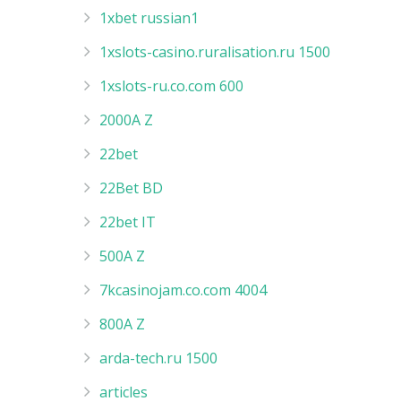
1xbet russian1
1xslots-casino.ruralisation.ru 1500
1xslots-ru.co.com 600
2000A Z
22bet
22Bet BD
22bet IT
500A Z
7kcasinojam.co.com 4004
800A Z
arda-tech.ru 1500
articles