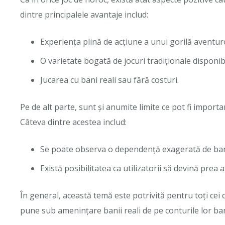
dintre principalele avantaje includ:
Experiența plină de acțiune a unui gorilă aventur
O varietate bogată de jocuri tradiționale disponibil
Jucarea cu bani reali sau fără costuri.
Pe de alt parte, sunt și anumite limite ce pot fi import
Câteva dintre acestea includ:
Se poate observa o dependență exagerată de bani
Există posibilitatea ca utilizatorii să devină prea
În general, această temă este potrivită pentru toți cei 
pune sub amenințare banii reali de pe conturile lor ba