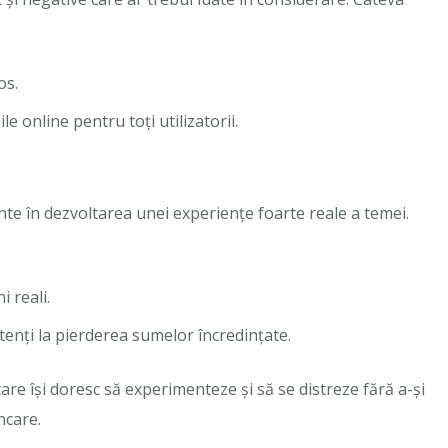
os.
e online pentru toți utilizatorii.
ante în dezvoltarea unei experiențe foarte reale a temei.
 reali.
 atenți la pierderea sumelor încredințate.
care își doresc să experimenteze și să se distreze fără a-și
ncare.