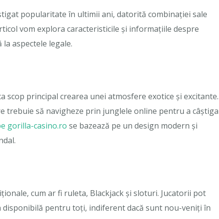
tigat popularitate în ultimii ani, datorită combinației sale
ticol vom explora caracteristicile și informațiile despre
 la aspectele legale.
ca scop principal crearea unei atmosfere exotice și excitante.
are trebuie să navigheze prin junglele online pentru a câștiga
e gorilla-casino.ro
se bazează pe un design modern și
ndal.
ionale, cum ar fi ruleta, Blackjack și sloturi. Jucatorii pot
 disponibilă pentru toți, indiferent dacă sunt nou-veniți în