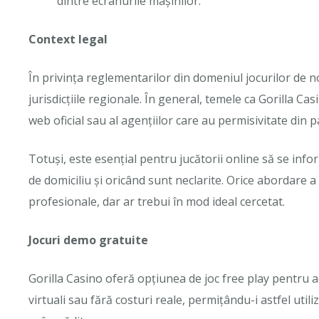
dintre ecranurile mașinilor.
Context legal
În privința reglementarilor din domeniul jocurilor de no
jurisdicțiile regionale. În general, temele ca Gorilla Ca
web oficial sau al agențiilor care au permisivitate din 
Totuși, este esențial pentru jucătorii online să se inf
de domiciliu și oricând sunt neclarite. Orice abordare a
profesionale, dar ar trebui în mod ideal cercetat.
Jocuri demo gratuite
Gorilla Casino oferă opțiunea de joc free play pentru a
virtuali sau fără costuri reale, permițându-i astfel util