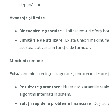
depună bani.
Avantaje și limite
Binevenirele gratuite
: Unii casino-uri oferă bo
Limitările de utilizare
: Există uneori maximume 
acestea pot varia în funcție de furnizor.
Minciuni comune
Există anumite credințe exagerate și incorecte despre j
Rezultate garantate
: Nu există garanțiile real
algoritmi internați în sistem.
Soluții rapide la probleme financiare
: Deși se