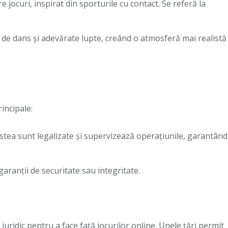
e jocuri, inspirat din sporturile cu contact. Se referă la
e de dans și adevărate lupte, creând o atmosferă mai realistă
incipale:
estea sunt legalizate și supervizează operațiunile, garantând
garanții de securitate sau integritate.
uridic pentru a face față jocurilor online. Unele țări permit