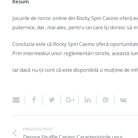
Resum
Jocurile de noroc online din Rocky Spin Casino oferă exp
puternice, dar, mai ales, pentru cei care își doresc să i
Concluzia este că Rocky Spin Casino oferă oportunitatea
Prin intermediul unor reglementări stricte, această lume
Iar dacă nu ții cont că este disponibilă o mulțime de i
PREVIOUS POST
Despre Shuffle Casino: Caracteristicile unui