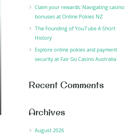
Claim your rewards: Navigating casino
bonuses at Online Pokies NZ
The Founding of YouTube A Short
History
Explore online pokies and payment
security at Fair Go Casino Australia
Recent Comments
Archives
August 2026