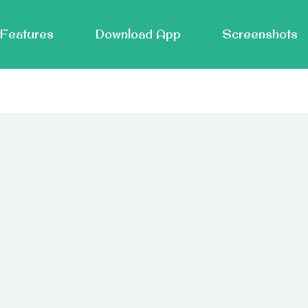
Features
Download App
Screenshots