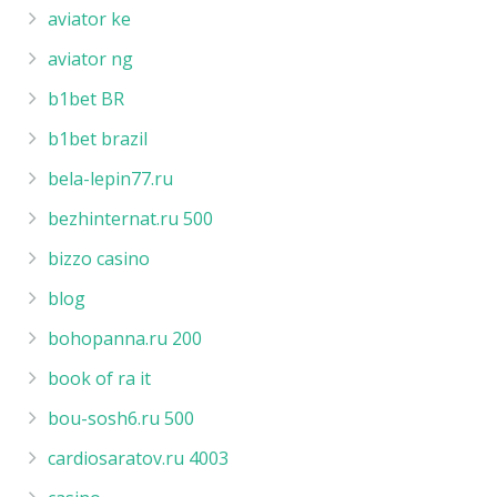
aviator ke
aviator ng
b1bet BR
b1bet brazil
bela-lepin77.ru
bezhinternat.ru 500
bizzo casino
blog
bohopanna.ru 200
book of ra it
bou-sosh6.ru 500
cardiosaratov.ru 4003