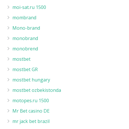
moi-sat.ru 1500
mombrand
Mono-brand
monobrand
monobrend
mostbet
mostbet GR
mostbet hungary
mostbet ozbekistonda
motopes.ru 1500
Mr Bet casino DE
mr jack bet brazil