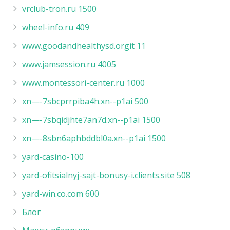
vrclub-tron.ru 1500
wheel-info.ru 409
www.goodandhealthysd.orgit 11
www.jamsession.ru 4005
www.montessori-center.ru 1000
xn—-7sbcprrpiba4h.xn--p1ai 500
xn—-7sbqidjhte7an7d.xn--p1ai 1500
xn—-8sbn6aphbddbl0a.xn--p1ai 1500
yard-casino-100
yard-ofitsialnyj-sajt-bonusy-i.clients.site 508
yard-win.co.com 600
Блог