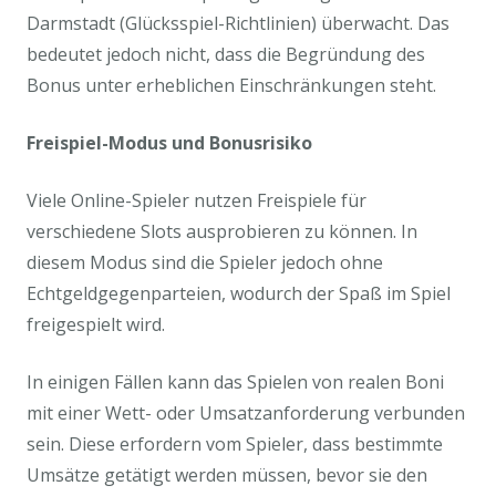
Darmstadt (Glücksspiel-Richtlinien) überwacht. Das
bedeutet jedoch nicht, dass die Begründung des
Bonus unter erheblichen Einschränkungen steht.
Freispiel-Modus und Bonusrisiko
Viele Online-Spieler nutzen Freispiele für
verschiedene Slots ausprobieren zu können. In
diesem Modus sind die Spieler jedoch ohne
Echtgeldgegenparteien, wodurch der Spaß im Spiel
freigespielt wird.
In einigen Fällen kann das Spielen von realen Boni
mit einer Wett- oder Umsatzanforderung verbunden
sein. Diese erfordern vom Spieler, dass bestimmte
Umsätze getätigt werden müssen, bevor sie den