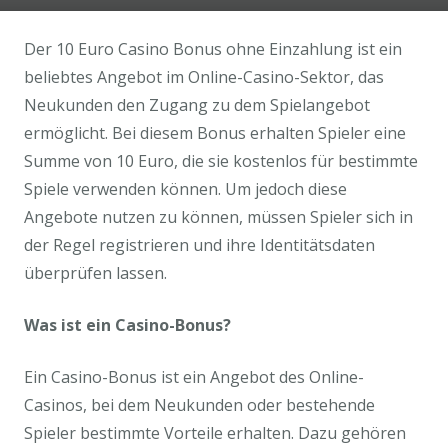
Der 10 Euro Casino Bonus ohne Einzahlung ist ein
beliebtes Angebot im Online-Casino-Sektor, das
Neukunden den Zugang zu dem Spielangebot
ermöglicht. Bei diesem Bonus erhalten Spieler eine
Summe von 10 Euro, die sie kostenlos für bestimmte
Spiele verwenden können. Um jedoch diese
Angebote nutzen zu können, müssen Spieler sich in
der Regel registrieren und ihre Identitätsdaten
überprüfen lassen.
Was ist ein Casino-Bonus?
Ein Casino-Bonus ist ein Angebot des Online-
Casinos, bei dem Neukunden oder bestehende
Spieler bestimmte Vorteile erhalten. Dazu gehören