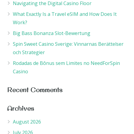
Navigating the Digital Casino Floor
What Exactly Is a Travel eSIM and How Does It
Work?
Big Bass Bonanza Slot-Bewertung
Spin Sweet Casino Sverige: Vinnarnas Berättelser
och Strategier
Rodadas de Bônus sem Limites no NeedForSpin
Casino
Recent Comments
Archives
August 2026
July 2026