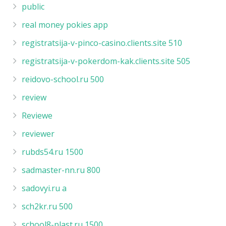
public
real money pokies app
registratsija-v-pinco-casino.clients.site 510
registratsija-v-pokerdom-kak.clients.site 505
reidovo-school.ru 500
review
Reviewe
reviewer
rubds54.ru 1500
sadmaster-nn.ru 800
sadovyi.ru a
sch2kr.ru 500
school8-plast.ru 1500