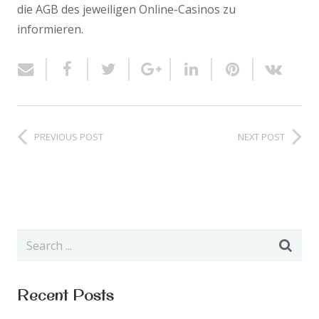
die AGB des jeweiligen Online-Casinos zu
informieren.
PREVIOUS POST
NEXT POST
Recent Posts