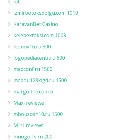
iot
izmirbotoksdolgu.com 1010
KaravanBet Casino
kelebektaksi.com 1009
leonov16.ru 800
logopediacentr.ru 600
madconf.ru 1500
madou128klgd.ru 1500
margo-life.com b
Maxi reviewe
mbousosh10.ru 1500
Mini-reviews
mnogo-tv.ru 200