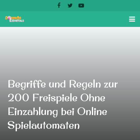
Home
Features
Download App
Screenshots
Begriffe und Regeln zur
Testimonials
200 Freispiele Ohne
Einzahlung bei Online
Spielautomaten