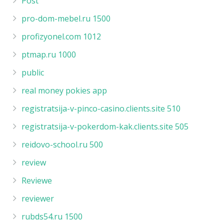
Post
pro-dom-mebel.ru 1500
profizyonel.com 1012
ptmap.ru 1000
public
real money pokies app
registratsija-v-pinco-casino.clients.site 510
registratsija-v-pokerdom-kak.clients.site 505
reidovo-school.ru 500
review
Reviewe
reviewer
rubds54.ru 1500