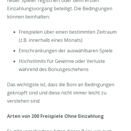
neuer Spieler registriert oder beim ersten
Einzahlungsvorgang beteiligt. Die Bedingungen
können beinhalten:
Freispielen über einen bestimmten Zeitraum
(z.B. innerhalb eines Monats)
Einschränkungen der auswählbaren Spiele
Höchstlimits für Gewinne oder Verluste
während des Bonusgeschehens
Das wichtigste ist, dass die Boni an Bedingungen
geknüpft sind und diese nicht immer leicht zu
verstehen sind.
Arten von 200 Freispiele Ohne Einzahlung