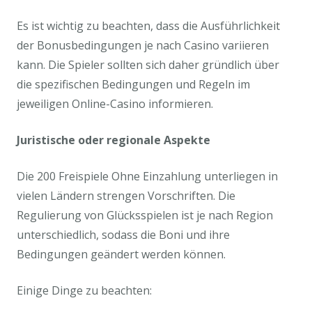
Es ist wichtig zu beachten, dass die Ausführlichkeit
der Bonusbedingungen je nach Casino variieren
kann. Die Spieler sollten sich daher gründlich über
die spezifischen Bedingungen und Regeln im
jeweiligen Online-Casino informieren.
Juristische oder regionale Aspekte
Die 200 Freispiele Ohne Einzahlung unterliegen in
vielen Ländern strengen Vorschriften. Die
Regulierung von Glücksspielen ist je nach Region
unterschiedlich, sodass die Boni und ihre
Bedingungen geändert werden können.
Einige Dinge zu beachten: