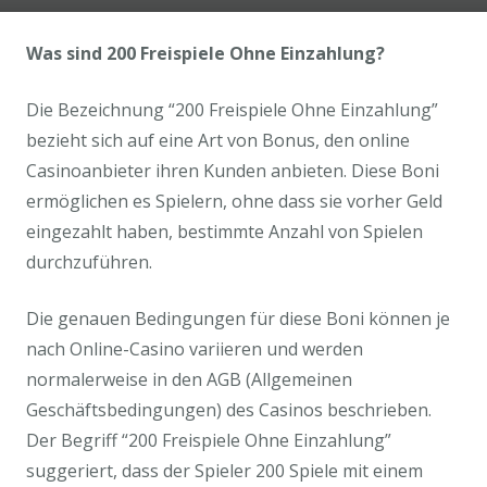
Was sind 200 Freispiele Ohne Einzahlung?
Die Bezeichnung “200 Freispiele Ohne Einzahlung”
bezieht sich auf eine Art von Bonus, den online
Casinoanbieter ihren Kunden anbieten. Diese Boni
ermöglichen es Spielern, ohne dass sie vorher Geld
eingezahlt haben, bestimmte Anzahl von Spielen
durchzuführen.
Die genauen Bedingungen für diese Boni können je
nach Online-Casino variieren und werden
normalerweise in den AGB (Allgemeinen
Geschäftsbedingungen) des Casinos beschrieben.
Der Begriff “200 Freispiele Ohne Einzahlung”
suggeriert, dass der Spieler 200 Spiele mit einem