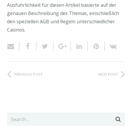
Ausführlichkeit für diesen Artikel basierte auf der
genauen Beschreibung des Themas, einschließlich
den speziellen AGB und Regeln unterschiedlicher
Casinos.
PREVIOUS POST
NEXT POST