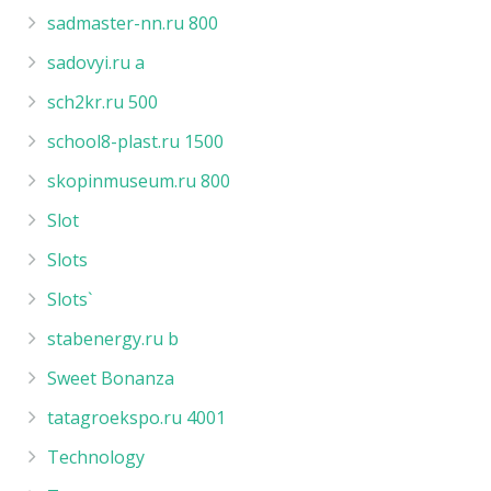
sadmaster-nn.ru 800
sadovyi.ru a
sch2kr.ru 500
school8-plast.ru 1500
skopinmuseum.ru 800
Slot
Slots
Slots`
stabenergy.ru b
Sweet Bonanza
tatagroekspo.ru 4001
Technology