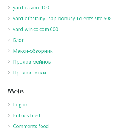
yard-casino-100
yard-ofitsialnyj-sajt-bonusy-i.clients.site 508
yard-win.co.com 600
Блог
Макси-обзорник
Пролив мейнов
Пролив сетки
Meta
Log in
Entries feed
Comments feed