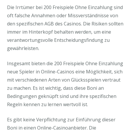
Die Irrtümer bei 200 Freispiele Ohne Einzahlung sind
oft falsche Annahmen oder Missverständnisse von
den spezifischen AGB des Casinos. Die Risiken sollten
immer im Hinterkopf behalten werden, um eine
verantwortungsvolle Entscheidungsfindung zu
gewährleisten.
Insgesamt bieten die 200 Freispiele Ohne Einzahlung
neue Spieler in Online-Casinos eine Möglichkeit, sich
mit verschiedenen Arten von Glücksspielen vertraut
zu machen. Es ist wichtig, dass diese Boni an
Bedingungen geknüpft sind und ihre spezifischen
Regeln kennen zu lernen wertvoll ist.
Es gibt keine Verpflichtung zur Einführung dieser
Boni in einen Online-Casinoanbieter. Die