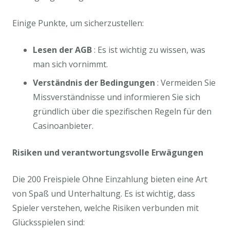
Einige Punkte, um sicherzustellen:
Lesen der AGB
: Es ist wichtig zu wissen, was
man sich vornimmt.
Verständnis der Bedingungen
: Vermeiden Sie
Missverständnisse und informieren Sie sich
gründlich über die spezifischen Regeln für den
Casinoanbieter.
Risiken und verantwortungsvolle Erwägungen
Die 200 Freispiele Ohne Einzahlung bieten eine Art
von Spaß und Unterhaltung. Es ist wichtig, dass
Spieler verstehen, welche Risiken verbunden mit
Glücksspielen sind: