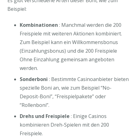
Es gibt verschiedene Arten dieser Boni, wie zum
Beispiel:
Kombinationen
: Manchmal werden die 200
Freispiele mit weiteren Aktionen kombiniert.
Zum Beispiel kann ein Willkommensbonus
(Einzahlungsbonus) und die 200 Freispiele
Ohne Einzahlung gemeinsam angeboten
werden.
Sonderboni
: Bestimmte Casinoanbieter bieten
spezielle Boni an, wie zum Beispiel “No-
Deposit-Boni”, “Freispielpakete” oder
“Rollenboni”.
Drehs und Freispiele
: Einige Casinos
kombinieren Dreh-Spielen mit den 200
Freispiele.