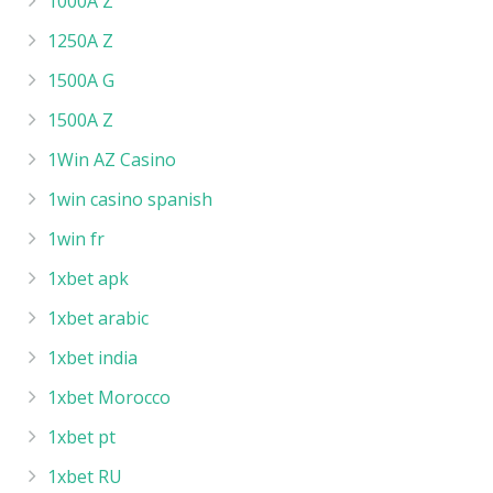
1000A Z
1250A Z
1500A G
1500A Z
1Win AZ Casino
1win casino spanish
1win fr
1xbet apk
1xbet arabic
1xbet india
1xbet Morocco
1xbet pt
1xbet RU