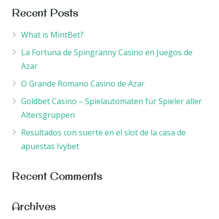
Recent Posts
What is MintBet?
La Fortuna de Spingranny Casino en Juegos de
Azar
O Grande Romano Casino de Azar
Goldbet Casino – Spielautomaten für Spieler aller
Altersgruppen
Resultados con suerte en el slot de la casa de
apuestas Ivybet
Recent Comments
Archives