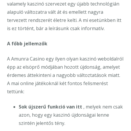
valamely kaszinó szervezet egy újabb technológián
alapuló változatra vált át és emellett nagyra
tervezett rendszerét életre kelti. A mi esetünkben itt
is ez történt, bár a leírásunk csak informatív.
A főbb jellemzők
A Amunra Casino egy ilyen olyan kaszinó weboldalról
épp az elsöprő módjában hozott újdonság, amelyet
érdemes áttekinteni a nagyobb változtatások miatt.
A mai online játékoknál két fontos felismerést
tettünk:
Sok újszerű funkció van itt
, melyek nem csak
azon, hogy egy kaszinó újdonságai lenne
szintén jelentős tény.