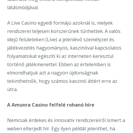
látásmódjával.
A Live Casino egyedi formájú azoknál is, melyek
rendszerei teljesen korszerűnek tűnhettek. A valós
idejű felületeken (Live) a jelenlévő személyzet és
játékvezetés hagyományos, kaszinóval kapcsolatos
folyamatokat egészíti ki az interneten keresztül
történő játékmenettel. Ebben az értelemben is
elmondhatjuk azt a nagyon újdonságnak
tekinthetnők, hogy számos kaszinó áttért erre az
útra.
A Amunra Casino felfelé rohanó híre
Nemcsak érdekes és innovatív rendszereiről ismert a
weben elterjedt hír. Egy ilyen példát jelenthet, ha