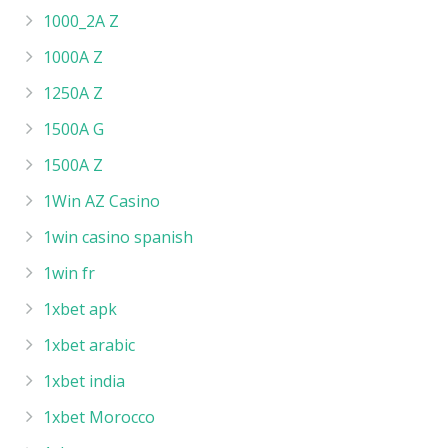
1000_2A Z
1000A Z
1250A Z
1500A G
1500A Z
1Win AZ Casino
1win casino spanish
1win fr
1xbet apk
1xbet arabic
1xbet india
1xbet Morocco