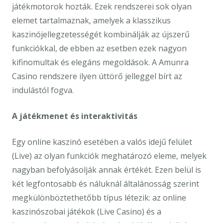
játékmotorok hozták. Ezek rendszerei sok olyan
elemet tartalmaznak, amelyek a klasszikus
kaszinójellegzetességét kombinálják az újszerű
funkciókkal, de ebben az esetben ezek nagyon
kifinomultak és elegáns megoldások. A Amunra
Casino rendszere ilyen úttörő jelleggel bírt az
indulástól fogva.
A játékmenet és interaktivitás
Egy online kaszinó esetében a valós idejű felület
(Live) az olyan funkciók meghatározó eleme, melyek
nagyban befolyásolják annak értékét. Ezen belül is
két legfontosabb és náluknál általánosság szerint
megkülönböztethetőbb típus létezik: az online
kaszinószobai játékok (Live Casino) és a