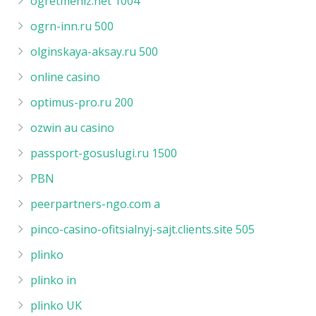
ogretmeniz.net 1004
ogrn-inn.ru 500
olginskaya-aksay.ru 500
online casino
optimus-pro.ru 200
ozwin au casino
passport-gosuslugi.ru 1500
PBN
peerpartners-ngo.com a
pinco-casino-ofitsialnyj-sajt.clients.site 505
plinko
plinko in
plinko UK