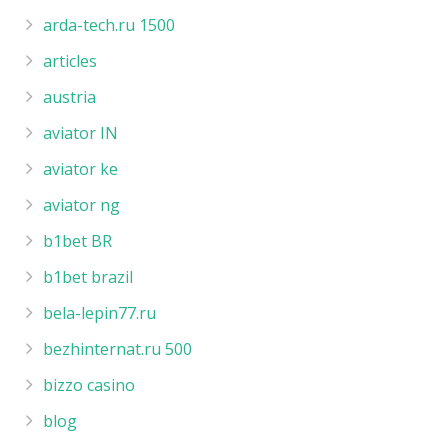
arda-tech.ru 1500
articles
austria
aviator IN
aviator ke
aviator ng
b1bet BR
b1bet brazil
bela-lepin77.ru
bezhinternat.ru 500
bizzo casino
blog