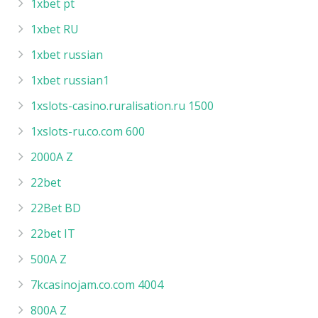
1xbet pt
1xbet RU
1xbet russian
1xbet russian1
1xslots-casino.ruralisation.ru 1500
1xslots-ru.co.com 600
2000A Z
22bet
22Bet BD
22bet IT
500A Z
7kcasinojam.co.com 4004
800A Z