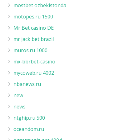
mostbet ozbekistonda
motopes.ru 1500
Mr Bet casino DE
mr jack bet brazil
muros.ru 1000
mx-bbrbet-casino
mycoweb.ru 4002
nbanews.ru
new
news
ntghip.ru 500
oceandom.ru