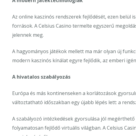
A modern játéktechnológiák
Az online kaszinós rendszerek fejlődését, ezen belül 
források. A Celsius Casino termelte egyszerű megold
jelennek meg.
A hagyományos játékok mellett ma már olyan új funkció
modern kaszinós kínálat egyre fejlődik, az emberi ig
A hivatalos szabályozás
Európa és más kontinenseken a korlátozások gyorsu
változtatható időszakban egy újabb lépés lett: a ren
A szabályozó intézkedések gyorsulása jól megérthető
folyamatosan fejlődő virtuális világban. A Celsius Cas