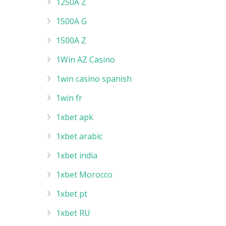
1250A Z
z
1500A G
1500A Z
1Win AZ Casino
1win casino spanish
1win fr
1xbet apk
1xbet arabic
1xbet india
1xbet Morocco
1xbet pt
1xbet RU