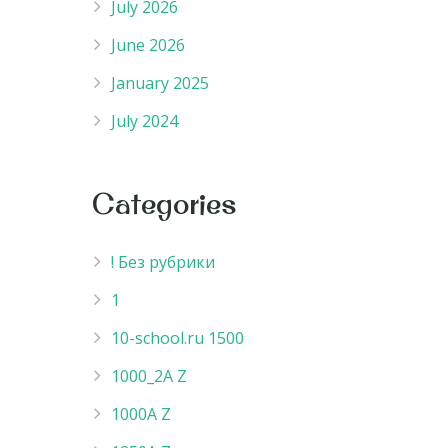
July 2026
June 2026
January 2025
July 2024
Categories
! Без рубрики
1
10-school.ru 1500
1000_2A Z
1000A Z