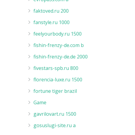
faktoved.ru 200
fanstyle.ru 1000
feelyourbody.ru 1500
fishin-frenzy-de.com b
fishin-frenzy-de.de 2000
fivestars-spb.ru 800
florencia-luxe.ru 1500
fortune tiger brazil
Game
gavrilovart.ru 1500
gosuslugi-site.ru a