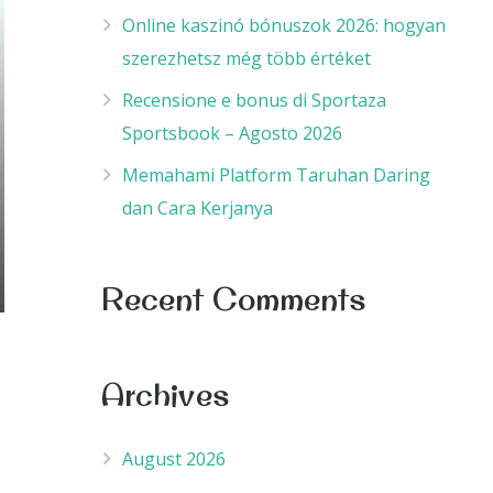
Online kaszinó bónuszok 2026: hogyan
szerezhetsz még több értéket
Recensione e bonus di Sportaza
Sportsbook – Agosto 2026
Memahami Platform Taruhan Daring
dan Cara Kerjanya
Recent Comments
Archives
August 2026