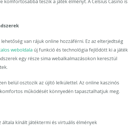
 komfortosabbá teszik a játék élményt. A Celsius Casino is
ndszerek
lehetőség van rájuk online hozzáférni. Ez az elterjedtség
talos weboldala
új funkció és technológia fejlődött ki a játék
ndszerek egy része sima webalkalmazásokon keresztül
tek.
 belül osztozik az újító lelkülettel. Az online kaszinós
nt komfortos működését könnyedén tapasztalhatjuk meg.
 általa kínált játéktermi és virtuális élmények